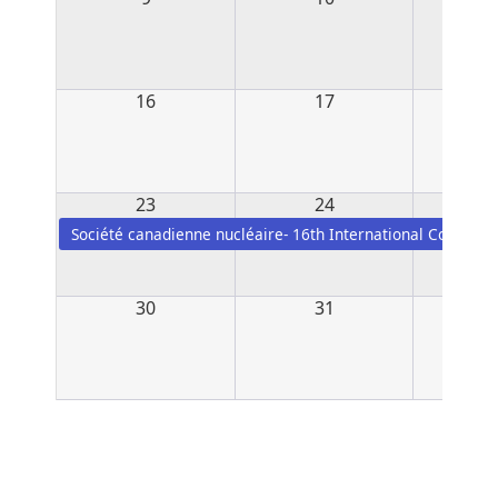
16
17
23
24
Société canadienne nucléaire- 16th International Conferen
30
31