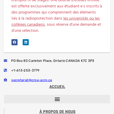
d’emploi ni de stages. Une bourse d'études limitée
est offerte exclusivement aux étudiant·e·s inscrits à
des programmes qui comprennent des éléments
liés à la radioprotection dans
les universités ou les
collèges canadiens
, sous réserve d'une demande et
d'une sélection.
PO Box 83 Carleton Place, Ontario CANADA K7C 3P3
+1-613-253-3779
secretariat@crpa-acrp.ca
ACCUEIL
SÉANCES DE DÉVELOPPEMENT PROFESSIONNEL
BULLETIN DE L’ACRP
DÉSIGNATION PROFESSIONNEL
AFFICHAGE D’EMPLOIS
CONCOURS DE COMMUNICATIONS ÉTUDIANTES ANTHONY J. MACKAY
LA BOURSE D’ÉTUDES
À PROPOS DE NOUS