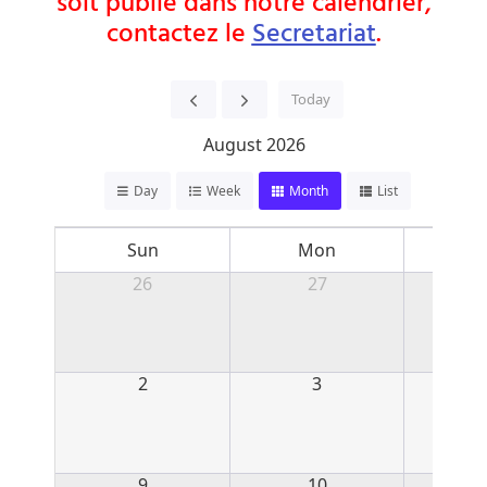
soit publié dans notre calendrier,
contactez le
Secretariat
.
Today
August 2026
Day
Week
Month
List
Sun
Mon
T
26
27
2
3
9
10