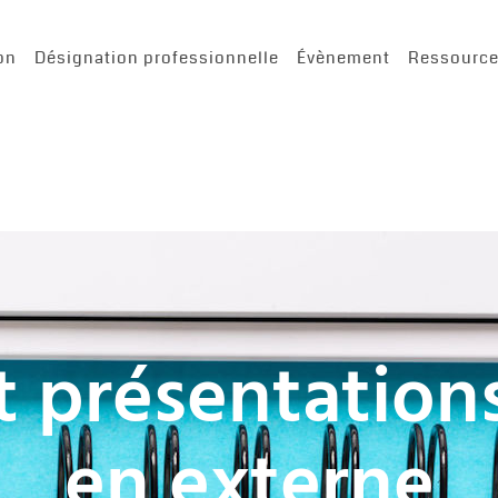
on
Désignation professionnelle
Évènement
Ressourc
t présentations
en externe