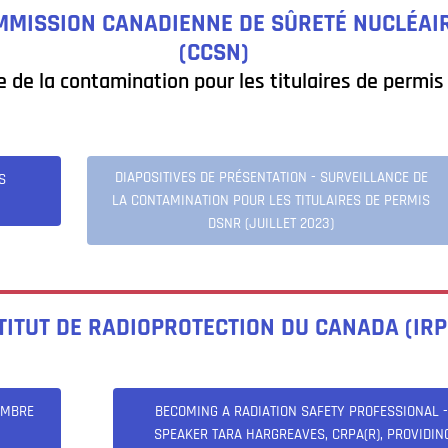
MMISSION CANADIENNE DE SÛRETÉ NUCLÉAI
(CCSN)
e de la contamination pour les titulaires de permi
DIAPOSITIVES DE PRÉSENTATION - SURVEILLANCE DE
S
LA CONTAMINATION POUR LES TITULAIRES DE PERMIS
DSNR (JUILLET 2023)
TITUT DE RADIOPROTECTION DU CANADA (IRP
EMBRE
BECOMING A RADIATION SAFETY PROFESSIONAL -
SPEAKER TARA HARGREAVES, CRPA(R), PROVIDIN