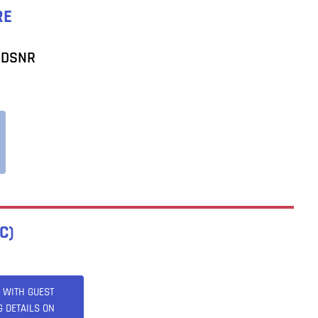
RE
s DSNR
C)
 WITH GUEST
G DETAILS ON