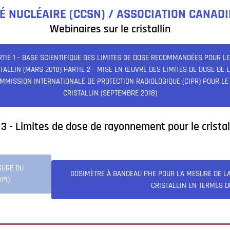
 NUCLÉAIRE (CCSN) / ASSOCIATION CANADI
Webinaires sur le cristallin
RTIE 1 - BASE SCIENTIFIQUE DES LIMITES DE DOSE RECOMMANDÉES POUR L
TALLIN (MARS 2018) PARTIE 2 - MISE EN ŒUVRE DES LIMITES DE DOSE DE 
MMISSION INTERNATIONALE DE PROTECTION RADIOLOGIQUE (CIPR) POUR LE
CRISTALLIN (SEPTEMBRE 2018)
 3 - Limites de dose de rayonnement pour le cristal
SURE DU
DOSIMÈTRE À BANDEAU PHE POUR LA MESURE DE L
19)
CRISTALLIN EN TERMES DE