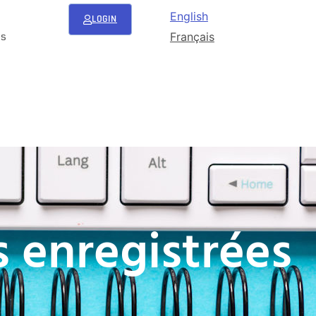
English
LOGIN
es
Français
 enregistrées