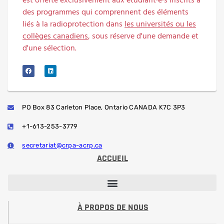
est offerte exclusivement aux étudiant·e·s inscrits à
des programmes qui comprennent des éléments
liés à la radioprotection dans
les universités ou les
collèges canadiens
, sous réserve d'une demande et
d'une sélection.
PO Box 83 Carleton Place, Ontario CANADA K7C 3P3
+1-613-253-3779
secretariat@crpa-acrp.ca
ACCUEIL
SÉANCES DE DÉVELOPPEMENT PROFESSIONNEL
BULLETIN DE L’ACRP
DÉSIGNATION PROFESSIONNEL
AFFICHAGE D’EMPLOIS
CONCOURS DE COMMUNICATIONS ÉTUDIANTES ANTHONY J. MACKAY
LA BOURSE D’ÉTUDES
À PROPOS DE NOUS